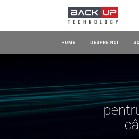
HOME
DESPRE NOI
SO
ALARME ANTIEFRACȚIE
SUPRAVEGHERE VIDEO
DETECȚIE & SEMNALIZARE
INCEDIU
SISTEME DE
TELECOMUNICAȚII
ACCES HOTELIER
pentru
SONORIZARE & ANUNȚURI
CONTROL ACCES
câ
SISTEME DE
AUTOMATIZĂRI
ORODONARE COZI DE