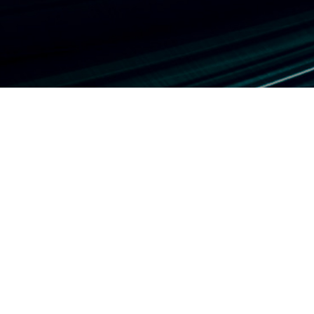
AȘTEPTARE
REȚELE STRUCTURATE SI
DATE/VOCE
SISTEME IT
INTERFONIE & VIDEOINTERFONIE