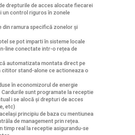
 de drepturile de acces alocate fiecarei
i un control riguros în zonele
e din ramura specifică zonelor și
tel se pot imparti în sisteme locale
n-line conectate intr-o rețea de
ască automatizata montata direct pe
n cititor stand-alone ce actioneaza o
oduse în economizorul de energie
. Cardurile sunt programate la receptie
tual i se alocă și drepturi de acces
e, etc)
același principiu de baza cu mentiunea
entrăla de management prin rețea.
în timp real la receptie asigurandu-se