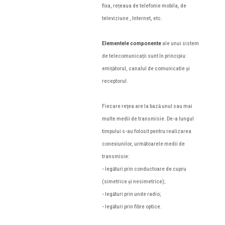
fixa, rețeaua de telefonie mobila, de
televiziune , Internet, etc.
Elementele componente
ale unui sistem
de telecomunicații sunt în principiu:
emițătorul, canalul de comunicatie și
receptorul.
Fiecare reţea are la bază unul sau mai
multe medii de transmisie. De-a lungul
timpului s-au folosit pentru realizarea
conexiunilor, următoarele medii de
transmisie:
- legături prin conductoare de cupru
(simetrice și nesimetrice);
- legături prin unde radio;
- legături prin fibre optice.