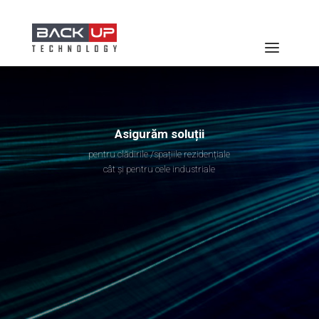
ALARME ANTIEFRACȚIE
SUPRAVEGHERE VIDEO
Asigurăm soluții
DETECȚIE & SEMNALIZARE
INCEDIU
SISTEME DE
pentru clădirile /spațiile rezidențiale
TELECOMUNICAȚII
cât și pentru cele industriale
ACCES HOTELIER
SONORIZARE & ANUNȚURI
CONTROL ACCES
SISTEME DE
AUTOMATIZĂRI
ORODONARE COZI DE
AȘTEPTARE
REȚELE STRUCTURATE SI
DATE/VOCE
SISTEME IT
INTERFONIE & VIDEOINTERFONIE