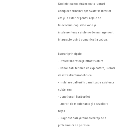
Societatea noastră executa lucrari
complexe prin fibră optică atat la interior
cât și la exterior pentru rețele de
telecomunicații date voce și
implementeaza sisteme de management
integrat folosind comunicatia optica.
Lucrari principale:
- Proiectare rețeași infrastructura
- Canalizatii tehnice de exploatare, lucrari
de infrastructura tehnica
- Instalare cabluri în canalizatie existenta
subterana
- Jonctionari fibră optică
- Lucrari de mentenanta și dezvoltare
rețea
- Diagnosticari și remedieri rapide a
problemelor de pe rețea